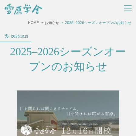
コ
ナ
ン
ビ
テ
ゲ
ン
ー
HOME
お知らせ
2025–2026シーズンオープンのお知らせ
ツ
シ
へ
ョ
ス
ン
最
2025.10.13
キ
に
終
更
ッ
移
2025–2026シーズンオー
新
プ
動
日
時
:
プンのお知らせ